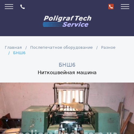
Главная
Послепечатное оборудование
Разное
БНШ6
БНШ6
Ниткошвейная машина