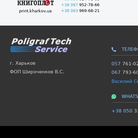
+38 097
952-78-66
+38 063
969-68-21
print.kharkov.ua
ТЕЛЕФ
г. Харьков
057
761-0
ФОП Широченков В.С.
067
793-6
Василий С
WHATS
+38 050
3