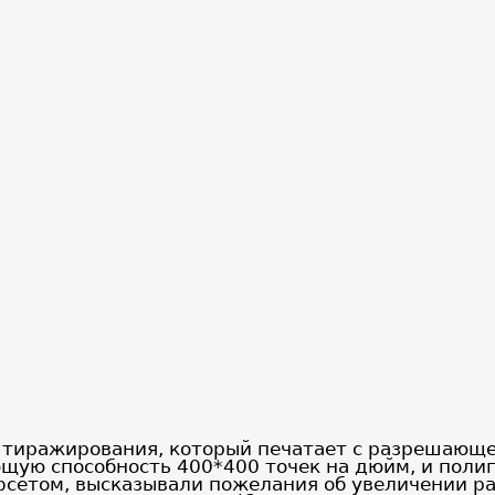
 тиражирования, который печатает с разрешающе
ую способность 400*400 точек на дюйм, и поли
офсетом, высказывали пожелания об увеличении р