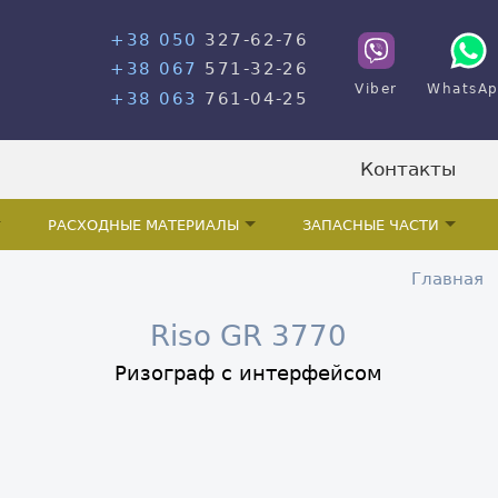
+38 050
327-62-76
+38 067
571-32-26
Viber
WhatsA
+38 063
761-04-25
Контакты
РАСХОДНЫЕ МАТЕРИАЛЫ
ЗАПАСНЫЕ ЧАСТИ
Главная
Riso GR 3770
Ризограф с интерфейсом