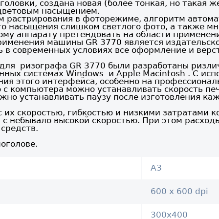
головки, создана новая (более тонкая, но такая 
 цветовым насыщением.
тм растрирования в фоторежиме, алгоритм автома
го насыщения слишком светлого фото, а также м
ому аппарату претендовать на области применени
рименения машины GR 3770 является издательско
ь в современных условиях все оформление и верс
 для ризографа GR 3770 были разработаны ризл
нных системах Windows и Apple Macintosh . С испо
ия этого интерфейса, особенно на профессионал
о с компьютера можно устанавливать скорость печ
ожно устанавливать паузу после изготовления ка
их скоростью, гибкостью и низкими затратами к
и с небывало высокой скоростью. При этом расхо
средств.
моголове.
A3
600 x 600 dpi
300х400