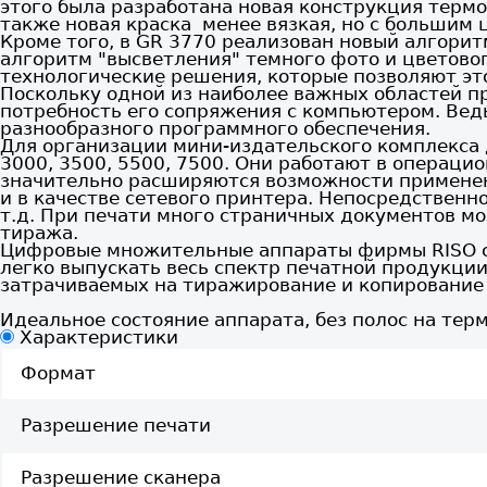
этого была разработана новая конструкция термо
также новая краска менее вязкая, но с большим
Кроме того, в GR 3770 реализован новый алгори
алгоритм "высветления" темного фото и цветово
технологические решения, которые позволяют эт
Поскольку одной из наиболее важных областей п
потребность его сопряжения с компьютером. Вед
разнообразного программного обеспечения.
Для организации мини-издательского комплекса
3000, 3500, 5500, 7500. Они работают в операцио
значительно расширяются возможности применен
и в качестве сетевого принтера. Непосредственн
т.д. При печати много страничных документов м
тиража.
Цифровые множительные аппараты фирмы RISO с 
легко выпускать весь спектр печатной продукци
затрачиваемых на тиражирование и копирование 
Идеальное состояние аппарата, без полос на тер
Характеристики
Формат
Разрешение печати
Разрешение сканера