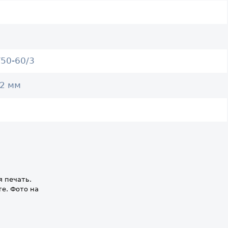
/50-60/3
32 мм
я печать.
те. Фото на