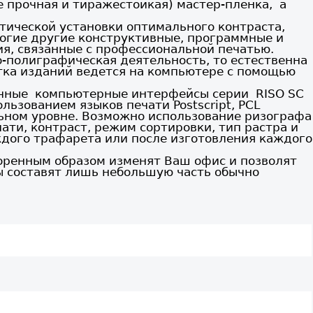
же прочная и тиражестойкая) мастер-пленка, а
тической установки оптимального контраста,
ногие другие конструктивные, программные и
я, связанные с профессиональной печатью.
-полиграфическая деятельность, то естественна
тка изданий ведется на компьютере с помощью
ичные компьютерные интерфейсы серии RISO SC
льзованием языков печати Postscript, PCL
ьном уровне. Возможно использование ризографа
ати, контраст, режим сортировки, тип растра и
ждого трафарета или после изготовления каждого
оренным образом изменят Ваш офис и позволят
ды составят лишь небольшую часть обычно