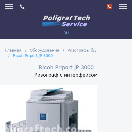
RU
Главная
Оборудование
Ризографы б/у
Ricoh Priport JP 3000
Ricoh Priport JP 3000
Ризограф с интерфейсом