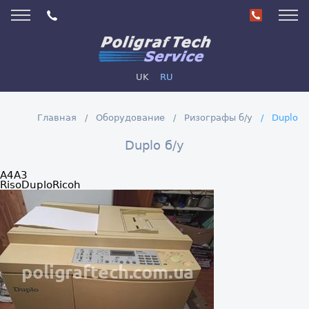
UK
RU
Главная
Оборудование
Ризографы б/у
Duplo
Duplo б/у
A4
A3
Riso
Duplo
Ricoh