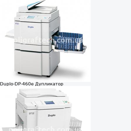
Duplo-DP-460e
Дупликатор