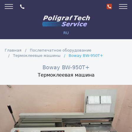
RU
Главная
Послепечатное оборудование
Термоклеевые машины
Boway BW-950T+
Boway BW-950T+
Термоклеевая машина