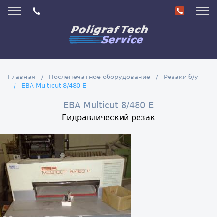
Главная
Послепечатное оборудование
Резаки б/у
EBA Multicut 8/480 E
EBA Multicut 8/480 E
Гидравлический резак