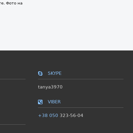
те. Фото на
SKYPE
tanya3970
VIBER
+38 050
323-56-04