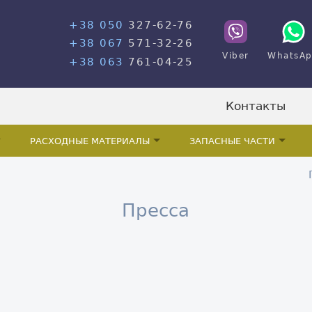
+38 050
327-62-76
+38 067
571-32-26
Viber
WhatsA
+38 063
761-04-25
Контакты
РАСХОДНЫЕ МАТЕРИАЛЫ
ЗАПАСНЫЕ ЧАСТИ
Пресса