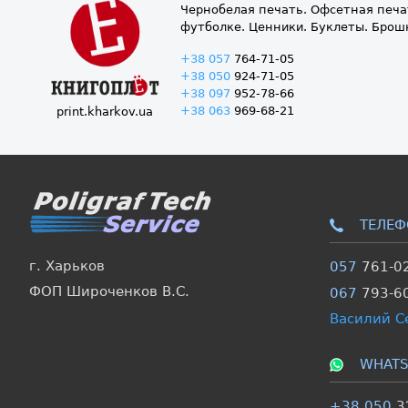
Чернобелая печать. Офсетная печат
футболке. Ценники. Буклеты. Брош
+38 057
764-71-05
+38 050
924-71-05
+38 097
952-78-66
+38 063
969-68-21
print.kharkov.ua
ТЕЛЕФ
г. Харьков
057
761-0
ФОП Широченков В.С.
067
793-6
Василий С
WHATS
+38 050
3