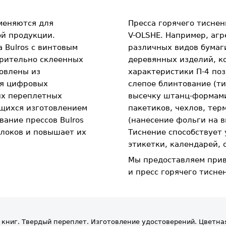
меняются для
Пресса горячего тисне
й продукции.
V-OLSHE. Например, агр
Bulros с винтовым
различных видов бумаги
рительно склеенных
деревянных изделий, к
овлены из
характеристики П-4 по
ля цифровых
слепое блинтование (т
ых переплетных
высечку штанц-формами
ющихся изготовлением
пакетиков, чехлов, тер
вание прессов Bulros
(нанесение фольги на 
локов и повышает их
Тиснение способствует
этикетки, календарей,
Мы предоставляем при
и пресс горячего тисне
 книг. Твердый переплет. Изготовление удостоверений. Цветна