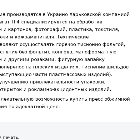
ния производятся в Украине Харьковской компанией
егат П-4 специализируется на обработке
 и картонов, фотографий, пластика, текстиля,
ожи и кожзаменителя. Технические
зволяют осуществлять горячее тиснение фольгой,
иснение без фольги), конгрев, малоформатную
 и другими резаками, фигурную запайку
моперенос на плоских изделиях, тиснение шильдов
выступающие части пластмассовых изделий).
 улучшению привлекательности упаковки,
 открыток и рекламно-акцидентных изделий.
влекательную возможность купить пресс обжимной
ния по адекватной цене.
я печать.