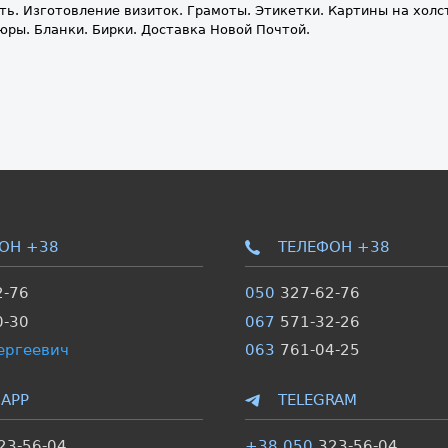
ь. Изготовление визиток. Грамоты. Этикетки. Картины на холс
юры. Бланки. Бирки. Доставка Новой Почтой.
ОН +38
ТЕЛЕФОН +38
2-76
050
327-62-76
0-30
067
571-32-26
ергеевич
063
761-04-25
APP
TELEGRAM
23-56-04
+38 050
323-56-04