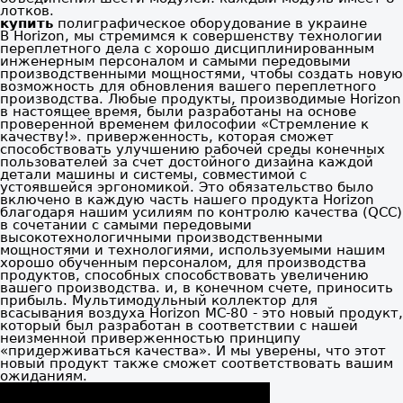
лотков.
купить
полиграфическое оборудование в украине
В Horizon, мы стремимся к совершенству технологии
переплетного дела с хорошо дисциплинированным
инженерным персоналом и самыми передовыми
производственными мощностями, чтобы создать новую
возможность для обновления вашего переплетного
производства. Любые продукты, производимые Horizon
в настоящее время, были разработаны на основе
проверенной временем философии «Стремление к
качеству!». приверженность, которая сможет
способствовать улучшению рабочей среды конечных
пользователей за счет достойного дизайна каждой
детали машины и системы, совместимой с
устоявшейся эргономикой. Это обязательство было
включено в каждую часть нашего продукта Horizon
благодаря нашим усилиям по контролю качества (QCC)
в сочетании с самыми передовыми
высокотехнологичными производственными
мощностями и технологиями, используемыми нашим
хорошо обученным персоналом, для производства
продуктов, способных способствовать увеличению
вашего производства. и, в конечном счете, приносить
прибыль. Мультимодульный коллектор для
всасывания воздуха Horizon MC-80 - это новый продукт,
который был разработан в соответствии с нашей
неизменной приверженностью принципу
«придерживаться качества». И мы уверены, что этот
новый продукт также сможет соответствовать вашим
ожиданиям.