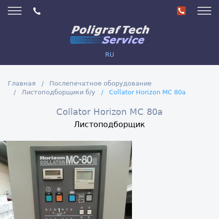
RU
Главная
Послепечатное оборудование
Листоподборщики б/у
Collator Horizon MC 80a
Collator Horizon MC 80a
Листоподборщик