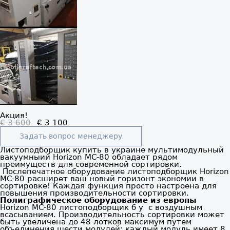
Акция!
€ 3 600
€ 3 100
Задать вопрос менеджеру
Листоподборщик купить в украине мультимодульный
вакуумныий Horizon MC-80 обладает рядом
преимуществ для современной сортировки.
Послепечатное оборудование листоподборщик Horizon
MC-80 расширет ваш новый горизонт экономии в
сортировке! Каждая функция просто настроена для
повышения производительности сортировки.
П
олиграфическое оборудование из европы
Horizon MC-80 листоподборщик б у с воздушным
всасыванием. Производительность сортировки может
быть увеличена до 48 лотков максимум путем
объединения шести модулей: каждый модуль имеет 8