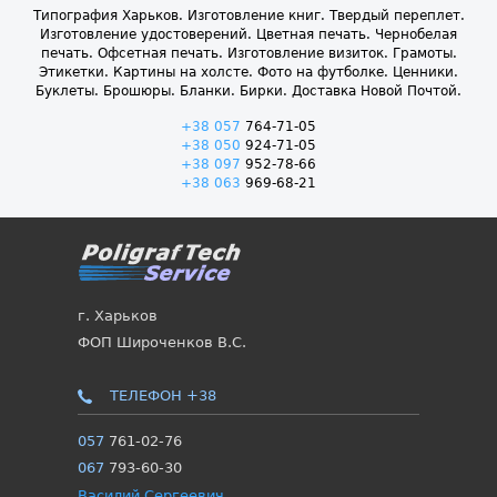
Типография Харьков. Изготовление книг. Твердый переплет.
Изготовление удостоверений. Цветная печать. Чернобелая
печать. Офсетная печать. Изготовление визиток. Грамоты.
Этикетки. Картины на холсте. Фото на футболке. Ценники.
Буклеты. Брошюры. Бланки. Бирки. Доставка Новой Почтой.
+38 057
764-71-05
+38 050
924-71-05
+38 097
952-78-66
+38 063
969-68-21
г. Харьков
ФОП Широченков В.С.
ТЕЛЕФОН +38
057
761-02-76
067
793-60-30
Василий Сергеевич