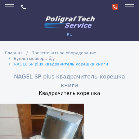
RU
Главная
Послепечатное оборудование
Буклетмейкеры б/у
NAGEL SP plus квадрачитель корешка книги
NAGEL SP plus квадрачитель корешка
книги
Квадрачитель корешка