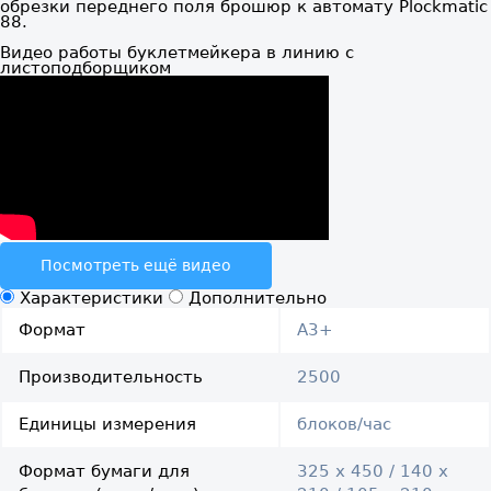
обрезки переднего поля брошюр к автомату Plockmatic
88.
Видео работы буклетмейкера в линию с
листоподборщиком
Посмотреть ещё видео
Характеристики
Дополнительно
Формат
A3+
Производительность
2500
Единицы измерения
блоков/час
Формат бумаги для
325 х 450 / 140 х