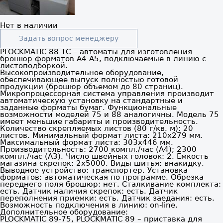
Нет в наличии
Задать вопрос менеджеру
PLOCKMATIC 88-ТС – автоматы для изготовления
брошюр форматов А4-А5, подключаемые в линию с
листоподборкой.
Высокопроизводительное оборудование,
обеспечивающее выпуск полностью готовой
продукции (брошюр объемом до 80 страниц).
Микропроцессорная система управления производит
автоматическую установку на стандартные и
заданные форматы бумаг. Функциональные
возможности моделей 75 и 88 аналогичны. Модель 75
имеет меньшие габариты и производительность.
Количество скрепляемых листов (80 г/кв. м): 20
листов. Минимальный формат листа: 210х279 мм.
Максимальный формат листа: 303х446 мм.
Производительность: 2700 компл./час (А4); 2300
компл./час (А3). Число швейных головок: 2. Емкость
магазина скрепок: 2х5000. Виды шитья: внакидку.
Выводное устройство: транспортер. Установка
форматов: автоматическая по программе. Обрезка
переднего поля брошюр: нет. Сталкивание комплекта:
есть. Датчик наличия скрепок: есть. Датчик
переполнения приемки: есть. Датчик заедания: есть.
Возможность подключения в линию: on-line.
Дополнительное оборудование:
PLOCKMATIC 89-75, PLOCKMATIC 89 – приставка для