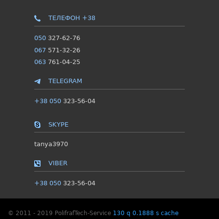
ТЕЛЕФОН +38
050
327-62-76
067
571-32-26
063
761-04-25
TELEGRAM
+38 050
323-56-04
SKYPE
tanya3970
VIBER
+38 050
323-56-04
© 2011 - 2019 PolifrafTech-Service
130 q 0.1888 s cache