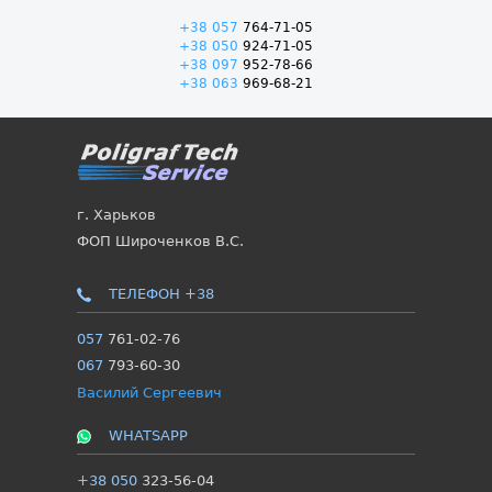
+38 057
764-71-05
+38 050
924-71-05
+38 097
952-78-66
+38 063
969-68-21
г. Харьков
ФОП Широченков В.С.
ТЕЛЕФОН +38
057
761-02-76
067
793-60-30
Василий Сергеевич
WHATSAPP
+38 050
323-56-04