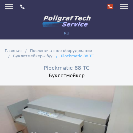
RU
Главная
Послепечатное оборудование
Буклетмейкеры б/у
Plockmatic 88 TC
Plockmatic 88 TC
Буклетмейкер